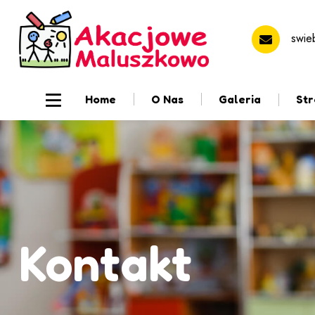
swie
Home
O Nas
Galeria
St
Kontakt